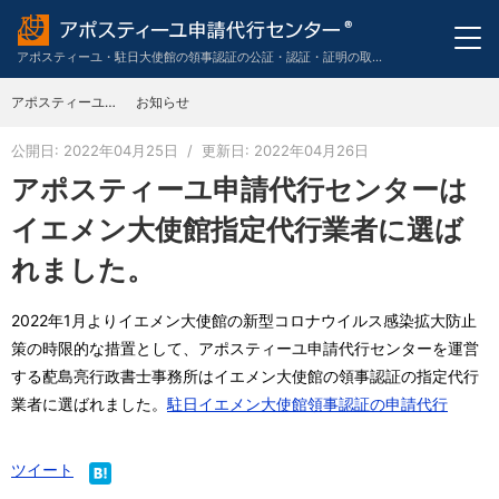
アポスティーユ・駐日大使館の領事認証の公証・認証・証明の取得申請代行のワンストップサービス。英語・スペイン語・中国語・ドイツ語・フランス語・イタリア語・韓国語の翻訳も代行。
アポスティーユ申請代行センター
お知らせ
TOP
公開日: 2022年04月25日
/
更新日: 2022年04月26日
アポスティーユ申請代行センターは
イエメン大使館指定代行業者に選ば
れました。
2022年1月よりイエメン大使館の新型コロナウイルス感染拡大防止
策の時限的な措置として、アポスティーユ申請代行センターを運営
する蓜島亮行政書士事務所はイエメン大使館の領事認証の指定代行
業者に選ばれました。
駐日イエメン大使館領事認証の申請代行
ツイート