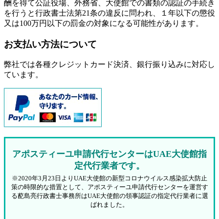
酬を得て公証役場、外務省、大使館での書類の認証の手続き
を行うと行政書士法第21条の違反に問われ、
１年以下の懲役
又は100万円以下の罰金
の対象になる可能性があります。
お支払い方法について
弊社では各種クレジットカード決済、銀行振り込みに対応し
ています。
アポスティーユ申請代行センターはUAE大使館指
定代行業者です。
※2020年3月23日よりUAE大使館の新型コロナウイルス感染拡大防止
策の時限的な措置として、アポスティーユ申請代行センターを運営す
る蓜島亮行政書士事務所はUAE大使館の領事認証の指定代行業者に選
ばれました。