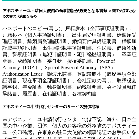
アポスティーユ・駐日大使館の領事認証が必要となる書類
※認証が必要とな
る文書の代表的なもの
パスポートのコピー(写し)、戸籍謄本（全部事項証明書）、
戸籍抄本（個人事項証明書）、出生届受理証明書、婚姻届受
理証明書、離婚届受理証明書、婚姻要件具備証明書、婚姻届
記載事項証明書、出生届記載事項証明書、住民票、健康診断
書、警察証明書（無犯罪証明書・犯罪経歴証明書）、卒業証
明書、成績証明書、委任状、授権委託書、Power of
Attorney（POA）、Special Power of Attorney（SPA）、
Authorization Letter、譲渡承諾書、登記簿謄本（履歴事項全部
証明書、現在事項全部証明書）、会社定款の写し、取締役会
議事録、年金証書、独身証明書、納税証明書、会社役員就任
承諾書、履歴書、在籍証明書、各種契約書
アポスティーユ申請代行センターのサービス提供地域
※アポスティーユ申請代行センターでは下記、海外、日本全
国の中小企業、団体、個人のお客様の外務省のアポスティー
ユ・公印確認。在東京の駐日大使館の領事認証のお手伝いを
させていただいております。お気軽にご相談ください。【