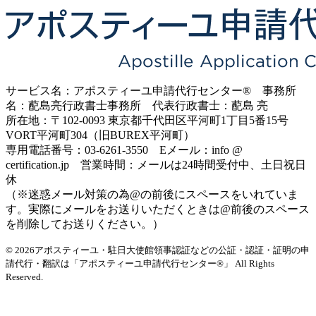
サービス名：アポスティーユ申請代行センター® 事務所
名：蓜島亮行政書士事務所 代表行政書士：蓜島 亮
所在地：〒102-0093 東京都千代田区平河町1丁目5番15号
VORT平河町304（旧BUREX平河町）
専用電話番号：03-6261-3550 Eメール：info @
certification.jp 営業時間：メールは24時間受付中、土日祝日
休
（※迷惑メール対策の為@の前後にスペースをいれていま
す。実際にメールをお送りいただくときは@前後のスペース
を削除してお送りください。）
© 2026アポスティーユ・駐日大使館領事認証などの公証・認証・証明の申
請代行・翻訳は「アポスティーユ申請代行センター®」
All Rights
Reserved.