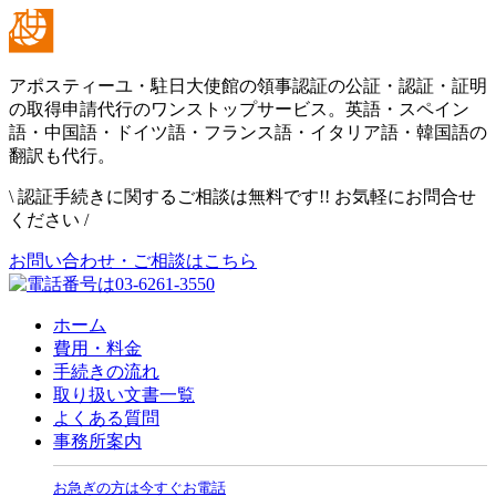
アポスティーユ・駐日大使館の領事認証の公証・認証・証明
の取得申請代行のワンストップサービス。英語・スペイン
語・中国語・ドイツ語・フランス語・イタリア語・韓国語の
翻訳も代行。
\
認証手続きに関するご相談は無料です!! お気軽にお問合せ
ください
/
お問い合わせ・ご相談はこちら
ホーム
費用・料金
手続きの流れ
取り扱い文書一覧
よくある質問
事務所案内
お急ぎの方は今すぐお電話