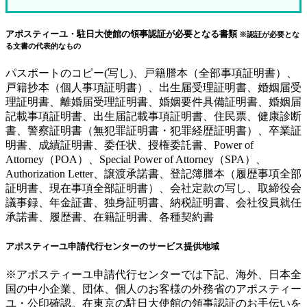
アポスティーユ・駐日大使館の領事認証が必要となる書類
※認証が必要とな
る文書の代表的なもの
パスポートのコピー(写し)、戸籍謄本（全部事項証明書）、
戸籍抄本（個人事項証明書）、出生届受理証明書、婚姻届受
理証明書、離婚届受理証明書、婚姻要件具備証明書、婚姻届
記載事項証明書、出生届記載事項証明書、住民票、健康診断
書、警察証明書（無犯罪証明書・犯罪経歴証明書）、卒業証
明書、成績証明書、委任状、授権委託書、Power of
Attorney（POA）、Special Power of Attorney（SPA）、
Authorization Letter、譲渡承諾書、登記簿謄本（履歴事項全部
証明書、現在事項全部証明書）、会社定款の写し、取締役会
議事録、年金証書、独身証明書、納税証明書、会社役員就任
承諾書、履歴書、在籍証明書、各種契約書
アポスティーユ申請代行センターのサービス提供地域
※アポスティーユ申請代行センターでは下記、海外、日本全
国の中小企業、団体、個人のお客様の外務省のアポスティー
ユ・公印確認。在東京の駐日大使館の領事認証のお手伝いを