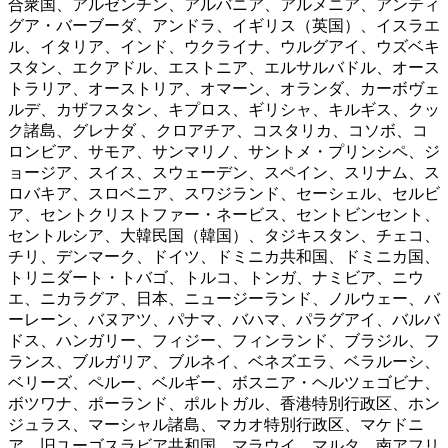
合衆国、アルゼンチン、アルバニア、アルメニア、アンティ
グア・バーブーダ、アンドラ、イギリス（英国）、イスラエ
ル、イタリア、インド、ウクライナ、ウルグアイ、ウズベキ
スタン、エクアドル、エストニア、エルサルバドル、オース
トラリア、オーストリア、オマーン、オランダ、カーボヴェ
ルデ、カザフスタン、キプロス、ギリシャ、キルギス、クッ
ク諸島、グレナダ 、クロアチア、コスタリカ、コソボ、コ
ロンビア、サモア、サンマリノ、サントメ・プリンシペ、ジ
ョージア、スイス、スウェーデン、スペイン、スリナム、ス
ロバキア、スロベニア、スワジランド、セーシェル、セルビ
ア、セントクリストファー・ネービス、セントビンセント、
セントルシア、大韓民国（韓国）、タジキスタン、チェコ、
チリ、デンマーク、ドイツ、ドミニカ共和国、ドミニカ国、
トリニダート・トバゴ、トルコ、トンガ、ナミビア、ニウ
エ、ニカラグア、日本、ニュージーランド、ノルウェー、バ
ーレーン、バヌアツ、パナマ、バハマ、パラグアイ、バルバ
ドス、ハンガリー、フィジー、フィンランド、ブラジル、フ
ランス、ブルガリア、ブルネイ、ベネズエラ、ベラルーシ、
ベリーズ、ペルー、ベルギー、ボスニア・ヘルツェゴビナ、
ボツワナ、ポーランド、ポルトガル、香港特別行政区、ホン
ジュラス、マーシャル諸島、マカオ特別行政区、マケドニ
ア、旧ユーゴスラビア共和国、マラウイ、マルタ、南アフリ