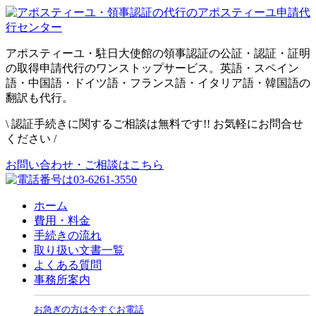
アポスティーユ・駐日大使館の領事認証の公証・認証・証明
の取得申請代行のワンストップサービス。英語・スペイン
語・中国語・ドイツ語・フランス語・イタリア語・韓国語の
翻訳も代行。
\
認証手続きに関するご相談は無料です!! お気軽にお問合せ
ください
/
お問い合わせ・ご相談はこちら
ホーム
費用・料金
手続きの流れ
取り扱い文書一覧
よくある質問
事務所案内
お急ぎの方は今すぐお電話