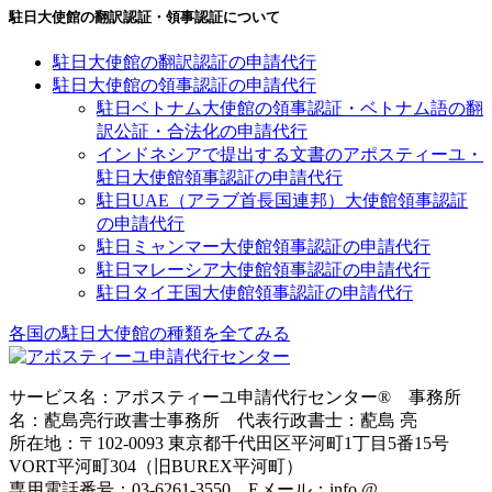
駐日大使館の翻訳認証・領事認証について
駐日大使館の翻訳認証の申請代行
駐日大使館の領事認証の申請代行
駐日ベトナム大使館の領事認証・ベトナム語の翻
訳公証・合法化の申請代行
インドネシアで提出する文書のアポスティーユ・
駐日大使館領事認証の申請代行
駐日UAE（アラブ首長国連邦）大使館領事認証
の申請代行
駐日ミャンマー大使館領事認証の申請代行
駐日マレーシア大使館領事認証の申請代行
駐日タイ王国大使館領事認証の申請代行
各国の駐日大使館の種類を全てみる
サービス名：アポスティーユ申請代行センター® 事務所
名：蓜島亮行政書士事務所 代表行政書士：蓜島 亮
所在地：〒102-0093 東京都千代田区平河町1丁目5番15号
VORT平河町304（旧BUREX平河町）
専用電話番号：03-6261-3550 Eメール：info @